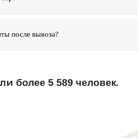
нты после вывоза?
али
.
более 5 589 человек