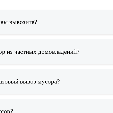
 вы вывозите?
ор из частных домовладений?
разовый вывоз мусора?
усор?